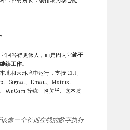
”
因为它回答得更像人，而是因为它
终于
继续工作
。
器、本地和云环境中运行，支持 CLI、
pp、Signal、Email、Matrix、
1
2
shu、WeCom 等统一网关
。这本质
它应该像一个长期在线的数字执行