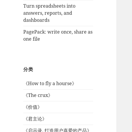
Turn spreadsheets into
answers, reports, and
dashboards
PagePack: write once, share as
one file
分类
《How to fly a hourse》
《The crux》
《价值》
《君主论》
《启示录, 打造用户喜爱的产品》