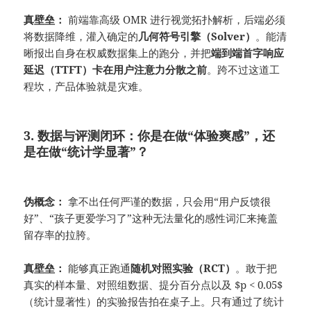
真壁垒：
前端靠高级 OMR 进行视觉拓扑解析，后端必须
将数据降维，灌入确定的
几何符号引擎（Solver）
。能清
晰报出自身在权威数据集上的跑分，并把
端到端首字响应
延迟（TTFT）卡在用户注意力分散之前
。跨不过这道工
程坎，产品体验就是灾难。
3. 数据与评测闭环：
你是在做“体验爽感”，还
是在做“统计学显著”？
伪概念：
拿不出任何严谨的数据，只会用“用户反馈很
好”、“孩子更爱学习了”这种无法量化的感性词汇来掩盖
留存率的拉胯。
真壁垒：
能够真正跑通
随机对照实验（RCT）
。敢于把
真实的样本量、对照组数据、提分百分点以及 $p < 0.05$
（统计显著性）的实验报告拍在桌子上。只有通过了统计