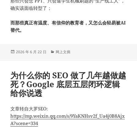
那些只会念 PPT、只会逼学生机械刷题的“生产线工人”，
确实该面临转型了；
而那些真正有温度、有信仰的教育者，又怎么会轻易被AI
替代。
发
分
2026 年 6 月 22 日
网上文摘
布
类
于
为什么你的 SEO 做了几年越做越
死？Google 底层五层闭环逻辑
给你说透
文章转自大罗SEO:
https://mp.weixin.qq.com/s/9YaKNHsv2f_Ua4j0B8Ajx
A?scene=334