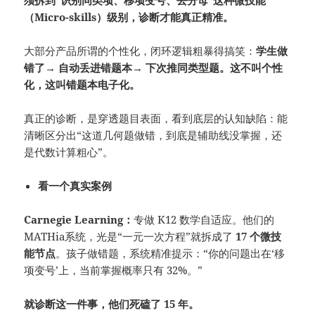
须拆到“识别同类项、移项变号、去分母”这种微技能
（Micro-skills）级别，诊断才能真正精准。
大部分产品所谓的个性化，闭环逻辑粗暴得搞笑：
学生做
错了→ 自动丢进错题本→ 下次推同类型题。这不叫个性
化，这叫错题本电子化。
真正的诊断，是穿透题目表面，看到底层的认知缺陷：能
清晰区分出“这道几何题做错，到底是辅助线没掌握，还
是代数计算粗心”。
看一个真实案例
Carnegie Learning
：
专做 K12 数学自适应。他们的
MATHia系统，光是“一元一次方程”就拆成了
17 个微技
能节点
。孩子做错题，系统精准提示：“你的问题出在‘移
项变号’上，当前掌握概率只有 32%。”
就诊断这一件事，他们死磕了 15 年。