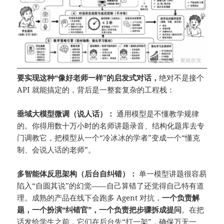
要实现这种“像好老师一样”的启发式对话，
绝对不是接个
API 就能搞定的，背后是一整套复杂的工程栈：
垂域大模型微调（说人话）：
通用模型是不懂教学规律
的。你得用数十万小时的名师讲题录音、结构化题库去专
门调教它，把模型从一个“冷冰冰的学者”变成一个“懂克
制、会说人话的老师”。
多智能体反思架构（后台自纠错）：
单一模型讲题很容易
陷入“自圆其说”的幻觉——自己算错了还觉得自己特有道
理。成熟的产品在线下会跑多 Agent 对抗，
一个负责解
题，一个扮演“纠错官”，一个负责把步骤拆成提问
。在把
话发给学生之前，它们在后台先“打一架”，确保万无一