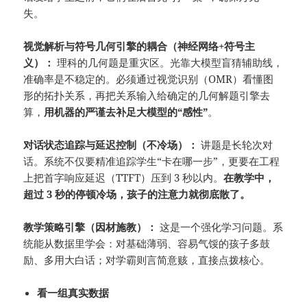
失。
视觉解析与符号几何引擎的耦合（神经网络+符号主
义）：
理科的几何题是重灾区。光靠大模型盲猜辅助线，
准确率是不稳定的。必须通过视觉识别（OMR）看懂图
形的拓扑关系，再把关系输入给确定的几何解题引擎去
算，
用机器的严谨去补足大模型的“感性”
。
对话状态追踪与延迟控制（不冷场）：
讲题是长轮次对
话。系统不仅要精准追踪学生“卡在哪一步”，更要在工程
上把首字响应延迟（TTFT）压到 3 秒以内。
在教学中，
超过 3 秒的停顿冷场，孩子的注意力就彻底散了。
教学策略引擎（因材施教）：
这是一个强化学习问题。系
统能从数据里学会：对基础薄弱、容易气馁的孩子多鼓
励、多用大白话；对学霸则言简意赅，直接点拨核心。
看一组真实数据