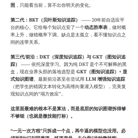
照
，只能看当前，算不出你明天的变化。
第二代：BKT（贝叶斯知识追踪）
—— 20年前自适应平
台的核心。它给每个知识点安了一个
动态胜率表
，做对概
率上升，做错概率下调。缺点是太孤立，看不懂知识点之
间的连带关系。
第三代/前沿：DKT（深度知识追踪）与 GKT（图知识追
踪）
—— 依托深度学习。因为纯 DKT 是个不可解释的黑
盒，现在业界头部的落地选型是
GKT（图知识追踪）+ 显
式知识图谱
。最新前沿甚至在尝试用
LLM 增强知识追踪
（把学生的错因文本转化为高维向量灌入模型），完美复
现知识点间的“塌方效应”。
这里面最难的根本不是算法，而是底层的知识图谱拆得够
不够细（也就是微技能打标）。
“一元一次方程”只拆成一个点，再牛逼的模型也没用。必