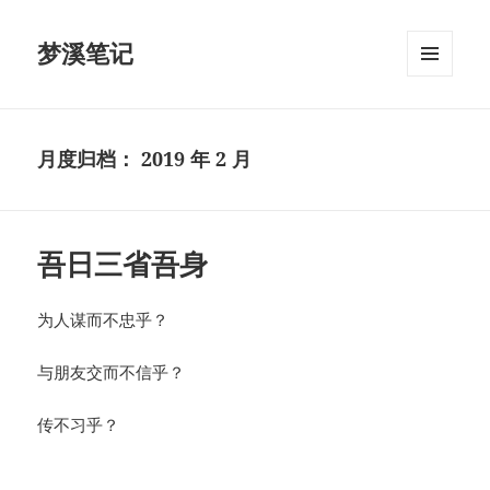
梦溪笔记
菜单和
挂件
月度归档：
2019 年 2 月
吾日三省吾身
为人谋而不忠乎？
与朋友交而不信乎？
传不习乎？