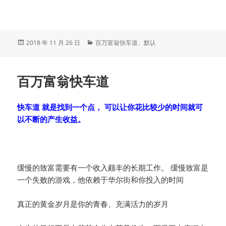
发
分
2018 年 11 月 26 日
百万富翁快车道
、
默认
布
类
于
百万富翁快车道
快车道 就是找到一个点， 可以让你花比较少的时间就可
以不断的产生收益。
缓慢的致富需要有一个收入颇丰的长期工作。 缓慢致富是
一个失败的游戏，他依赖于华尔街和你投入的时间
真正的黄金岁月是你的青春、充满活力的岁月