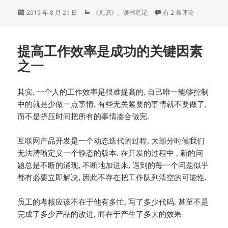
发
分
增长的思考
2019 年 8 月 21 日
《见识》
、
读书笔记
有 2 条评论
布
类
于
提高工作效率是成功的关键因素
之一
其实, 一个人的工作效率是很难提高的, 自己唯一能够控制
中的就是少做一点事情, 有些无关紧要的事情就不要做了,
而不是挤压时间把所有的事情凑合做完.
互联网产品开发是一个动态迭代的过程, 大部分时候我们
无法清晰定义一个静态的版本. 在开发的过程中 , 新的问
题总是不断的涌现, 不断地加进来, 遇到的每一个问题似乎
都有必要立即解决, 因此不存在把工作队列清空的可能性.
员工的考核应该不在于他有多忙, 写了多少代码, 甚至不是
完成了多少产品的改进, 而在于产生了多大的效果