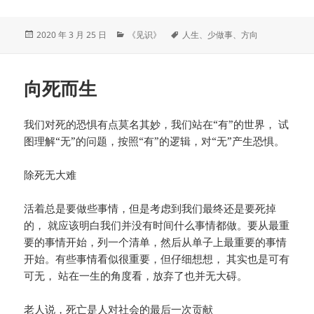
发
分
标
2020 年 3 月 25 日
《见识》
人生
、
少做事
、
方向
布
类
签
于
向死而生
我们对死的恐惧有点莫名其妙，我们站在“有”的世界， 试
图理解“无”的问题，按照“有”的逻辑，对“无”产生恐惧。
除死无大难
活着总是要做些事情，但是考虑到我们最终还是要死掉
的， 就应该明白我们并没有时间什么事情都做。要从最重
要的事情开始，列一个清单，然后从单子上最重要的事情
开始。有些事情看似很重要，但仔细想想， 其实也是可有
可无， 站在一生的角度看，放弃了也并无大碍。
老人说，死亡是人对社会的最后一次贡献