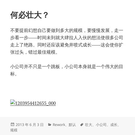
于
何必壮大？
不要提前幻想自己要做到多大的规模，要慢慢发展，走一
步看一步——时间未到就大肆拉人入伙的想法使很多公司
走上了绝路。同时还应该避免井喷式成长——这会使你扩
张过头，错过最佳规模。
小公司并不只是一个跳板，小公司本身就是一个伟大的目
标。
发
分
标
2013 年 6 月 3 日
Rework
、
默认
壮大
、
小公司
、
成长
、
布
类
签
规模