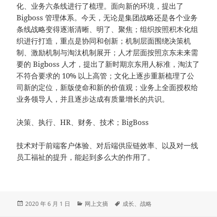
化、业务六条线进行了梳理。面向新的环境，提出了
Bigboss 管理体系。今天，无论是集团战略还是各个业务
条线战略变得逐渐清晰、明了、聚焦；组织按照积木化组
织进行打造，重点是协同和创新；机制层面围绕决策机
制、激励机制与淘汰机制展开；人才层面按照京东未来需
要的 Bigboss 人才，提出了新时期京东用人标准，淘汰了
不符合要求的 10% 以上高管；文化上逐步重新梳理了公
司新的定位，新版使命和新的价值观；业务上全面授权给
业务领导人，并且逐步达成有质量增长的共识。
决策、执行、HR、财务、技术；BigBoss
技术对于前端客户体验、对后端供应链效率、以及对一线
员工福祉的提升，能起到多么大的作用了。
发
分
标
2020 年 6 月 1 日
网上文摘
成长
、
战略
布
类
签