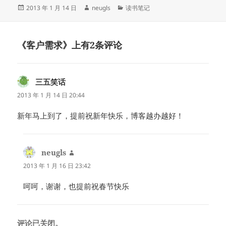
发
作
分
2013 年 1 月 14 日
neugls
读书笔记
布
者
类
于
《客户需求》上有2条评论
三五笑话
说
道：
2013 年 1 月 14 日 20:44
新年马上到了，提前祝新年快乐，博客越办越好！
neugls
说
道：
2013 年 1 月 16 日 23:42
呵呵，谢谢，也提前祝春节快乐
评论已关闭。