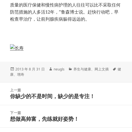
质量的医疗保健和慢性病护理的人往往可以比不采取任何
防范措施的人多活12年，”鲁森博士说。赶快行动吧，早
检查早治疗，让前列腺疾病躲得远远的。
发
作
分
标
2013 年 8 月 31 日
neugls
养生与健康
、
网上文摘
健
布
者
类
签
康
、
增寿
于
文
上一篇
章
你缺少的不是时间，缺少的是专注！
上
导
篇
航
文
下一篇
章：
想做高帅富，先练就好姿势！
下
篇