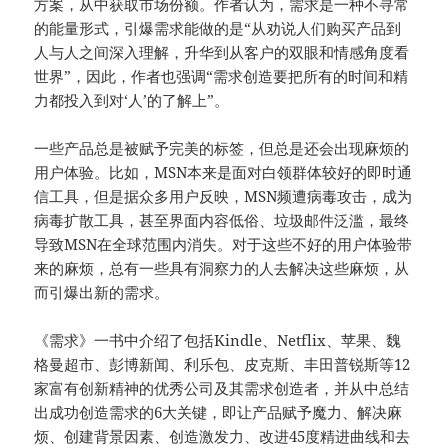
方案，从中获取市场份额。作者认为，需求是一种不寻常
的能量形式，引爆需求能做的是“从劝说人们购买产品到
人与人之间深入理解，升华到从客户的双眼和情感角度看
世界”，因此，作者也强调“需求创造要把所有的时间和精
力都投入到对‘人’的了解上”。
一些产品总是被赋予完美的标签，但总是还会出现麻烦的
用户体验。比如，MSN本来是面对白领群体较好的即时通
信工具，但是据众多用户反映，MSN频遭病毒攻击，成为
病毒扩散工具，甚至界面内容低俗、垃圾邮件泛滥，最终
导致MSN在全球范围内消失。对于这些不好的用户体验带
来的麻烦，总有一些具有洞察力的人去解决这些麻烦，从
而引爆出新的需求。
《需求》一书中介绍了包括Kindle、Netflix、苹果、魏
格曼超市、彭博新闻、利乐包、皮克斯、丰田普锐斯等12
家富有创新精神的优秀公司及其需求创造者，并从中总结
出成功创造需求的6大关键，即让产品赋予魔力、解决麻
烦、创建背景因素、创造激发力、改进45度精进曲线和去