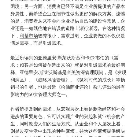
困境；另一方面，消费者已经不满足企业所提供的产品本
身属性，而希望企业在细节性做出更好的解决方案。遗憾
的是，消费者从来不会向企业提供自己的建设性意见，企
业还是一如既往地在错误的道路上渐行渐远。在这种情况
下，
利基市场
缝隙很小，需求过剩，企业要做的不仅仅是
满足需要，而是引爆需求。
最近所读到的亚德里安·斯莱沃斯基和卡尔·韦伯的《需
求：顾客是如何被创造出来的》就是对引爆需求的最好阐
释。亚德里安.斯莱沃斯基是全美资深管理顾问，是《发现
利润区》、《战略风险管理》、《微利时代的成长》等畅
销书的作者，也是最近《哈佛商业评论》杂志评出的最有
影响力的50大管理大师之一。
作者所提及到的需求，从宏观层次上看是刺激经济和社会
进步的重要角色，它可以实现产业的兴起和就业机会的产
生，同时改变人们的生活方式。从企业和个人层次上看，
则是改变生活中出现的种种麻烦，并为这些麻烦提供解决