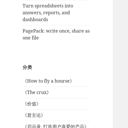
Turn spreadsheets into
answers, reports, and
dashboards
PagePack: write once, share as
one file
分类
《How to fly a hourse》
《The crux》
《价值》
《君主论》
《启示录, 打造用户喜爱的产品》