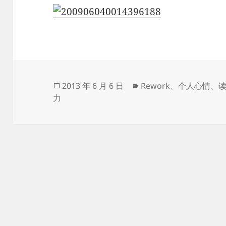
发
分
2013 年 6 月 6 日
Rework
、
个人心情
、
布
类
力
于