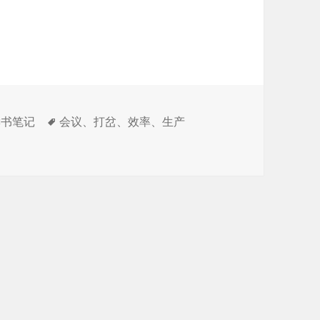
标
读书笔记
会议
、
打岔
、
效率
、
生产
签