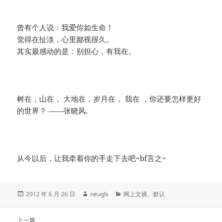
曾有个人说：我爱你如生命！
觉得在扯淡，心里鄙视很久。
其实最感动的是：别担心，有我在。
树在，山在， 大地在，岁月在， 我在 ，你还要怎样更好
的世界？ ——张晓风.
从今以后，让我牵着你的手走下去吧~bf言之~
发
作
分
2012 年 6 月 26 日
neugls
网上文摘
、
默认
布
者
类
于
文
上一篇