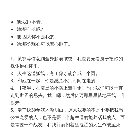
他:我睡不着。
她:想什么呢?
他:因为你不是我的。
她:那你现在可以安心睡了。
1、就算等你老到全身起满皱纹，我也要光着身子把你的
裸体抱在怀里。
2、人生这道弧线，有了你才能合成一个圆。
3、和她在一起，你是感觉不到时间在走的。
4、【夜半，在漆黑的小路上牵手走】他：我们可以一直
走到世界的尽头。我：嗯，然后亿万颗星星从地平线上升
起来。
5、活了快30年我才整明白，原来我要的不是个要把我当
公主宠爱的人，也不是要一个超牛逼的能养活我的人。而
是需要一个战友，和我并肩朝着这混蛋的人生作战至死。