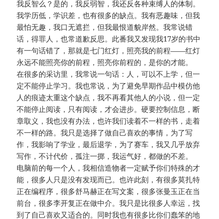
我反智么？是的，我反弱智，我还反各种束缚人的体制。
我学历低，学识差，也有很多的缺点。我有恶趣味，但我
最怕无趣，我口无遮拦，但我最恨道貌岸然。我常说错
话，得罪人，也常道歉反思。此番我又发现我17岁的书中
有一句话错了，那就是七门红灯，照亮我的前程——红灯
永远不能照亮你的前程，照亮你前程的，是你的才能。
在很多的采访里，我常说一句话：人，可以不上学，但一
定不能停止学习。我也常说，为了避免早期作品中模仿他
人的痕迹太重这个缺点，我不再看其他人的小说，但一定
不能停止阅读，只有阅读，才会进步。硬要控制信息，断
章取义，我也没有办法，也许我们读着不一样的书，走着
不一样的路。我只是选择了做自己喜欢的事情，为了写
作，我影响了学业，最后退学，为了赛车，我又几乎放弃
写作，不计代价，孤注一掷，我运气好，都做的不差。
电脑前的每一个人，我相信造物者一定赋予你们特殊的才
能，很多人只是没有发现而已。也许此刻，有很多莫扎特
正在编程序，很多舒马赫正在写文案，很多张曼玉正在当
前台，很多李开复正在做中介。我只是比很多人幸运，找
到了自己喜欢又适合的。同时我也有很多比你们蠢笨的地