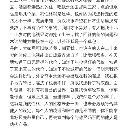
去，酒店都选熟悉的住，吃饭永远去那两三家，点的也永
远是那几个菜。我性格就是这样。也许因为我选择走的道
路太不一样，充满未知，所以我很希望在日常生活里没有
变故，不再有陌生的事物。我口才不算好，有人把我十几
二十岁时的电视采访都挖了出来，挑了回答的差的问题和
木讷的地方拼接在一起，以验证我是一个草包。
是的，大家尽可以挖苦我，嘲弄我，也许有的人在二十来
岁的时候上电视能出口成章泰然自若，比我强很多。今天
我知道了口无遮拦的代价，知道了年少轻狂的代价，知道
了直来直去的代价，知道了不设城府的代价，但明天我还
会这样说话，外交辞令永远不会出现在我的嘴里。我在很
多地方笨拙，嘴皮子也耍不好，所以我选择了写东西。面
对键盘，我拥有我自己的世界，就像我倒车经常撞，停车
老停歪，但戴上头盔，坐进赛车，我依然是个好的车手。
这就是我的性格。人的性格未必一面，也未必必须符合其
他人的设定。每个人的境遇和脾性都是不同的。你不能拿
着标尺先裁量自己，再去宣判每个与你尺码不同的他人是
伪劣产品。