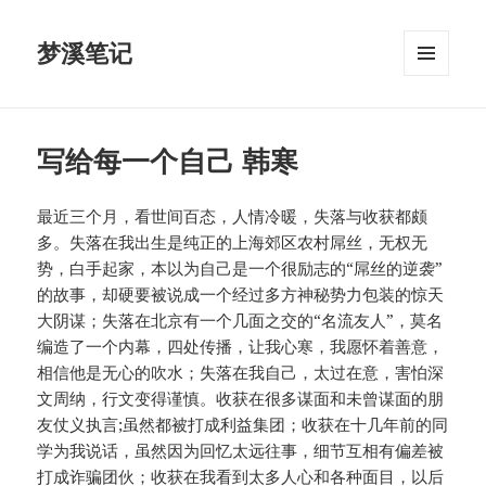
梦溪笔记
菜单和
挂件
写给每一个自己 韩寒
最近三个月，看世间百态，人情冷暖，失落与收获都颇
多。失落在我出生是纯正的上海郊区农村屌丝，无权无
势，白手起家，本以为自己是一个很励志的“屌丝的逆袭”
的故事，却硬要被说成一个经过多方神秘势力包装的惊天
大阴谋；失落在北京有一个几面之交的“名流友人”，莫名
编造了一个内幕，四处传播，让我心寒，我愿怀着善意，
相信他是无心的吹水；失落在我自己，太过在意，害怕深
文周纳，行文变得谨慎。收获在很多谋面和未曾谋面的朋
友仗义执言;虽然都被打成利益集团；收获在十几年前的同
学为我说话，虽然因为回忆太远往事，细节互相有偏差被
打成诈骗团伙；收获在我看到太多人心和各种面目，以后