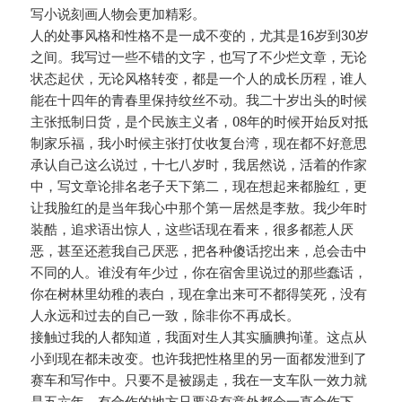
写小说刻画人物会更加精彩。
人的处事风格和性格不是一成不变的，尤其是16岁到30岁
之间。我写过一些不错的文字，也写了不少烂文章，无论
状态起伏，无论风格转变，都是一个人的成长历程，谁人
能在十四年的青春里保持纹丝不动。我二十岁出头的时候
主张抵制日货，是个民族主义者，08年的时候开始反对抵
制家乐福，我小时候主张打仗收复台湾，现在都不好意思
承认自己这么说过，十七八岁时，我居然说，活着的作家
中，写文章论排名老子天下第二，现在想起来都脸红，更
让我脸红的是当年我心中那个第一居然是李敖。我少年时
装酷，追求语出惊人，这些话现在看来，很多都惹人厌
恶，甚至还惹我自己厌恶，把各种傻话挖出来，总会击中
不同的人。谁没有年少过，你在宿舍里说过的那些蠢话，
你在树林里幼稚的表白，现在拿出来可不都得笑死，没有
人永远和过去的自己一致，除非你不再成长。
接触过我的人都知道，我面对生人其实腼腆拘谨。这点从
小到现在都未改变。也许我把性格里的另一面都发泄到了
赛车和写作中。只要不是被踢走，我在一支车队一效力就
是五六年，有合作的地方只要没有意外都会一直合作下