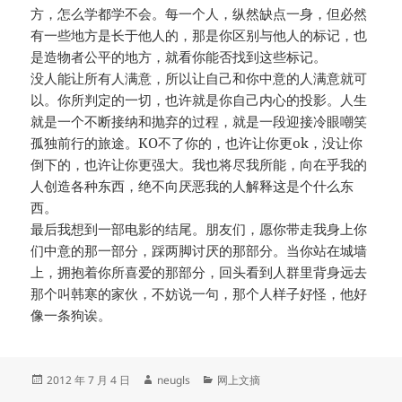
方，怎么学都学不会。每一个人，纵然缺点一身，但必然
有一些地方是长于他人的，那是你区别与他人的标记，也
是造物者公平的地方，就看你能否找到这些标记。
没人能让所有人满意，所以让自己和你中意的人满意就可
以。你所判定的一切，也许就是你自己内心的投影。人生
就是一个不断接纳和抛弃的过程，就是一段迎接冷眼嘲笑
孤独前行的旅途。KO不了你的，也许让你更ok，没让你
倒下的，也许让你更强大。我也将尽我所能，向在乎我的
人创造各种东西，绝不向厌恶我的人解释这是个什么东
西。
最后我想到一部电影的结尾。朋友们，愿你带走我身上你
们中意的那一部分，踩两脚讨厌的那部分。当你站在城墙
上，拥抱着你所喜爱的那部分，回头看到人群里背身远去
那个叫韩寒的家伙，不妨说一句，那个人样子好怪，他好
像一条狗诶。
发
作
分
2012 年 7 月 4 日
neugls
网上文摘
布
者
类