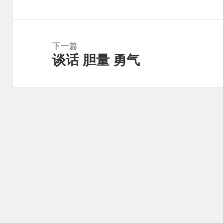
航
篇
文
章：
下一篇
谈话 胆量 勇气
下
篇
文
章：