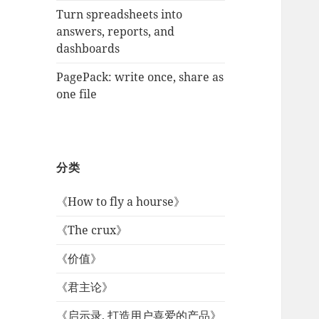
Turn spreadsheets into
answers, reports, and
dashboards
PagePack: write once, share as
one file
分类
《How to fly a hourse》
《The crux》
《价值》
《君主论》
《启示录, 打造用户喜爱的产品》