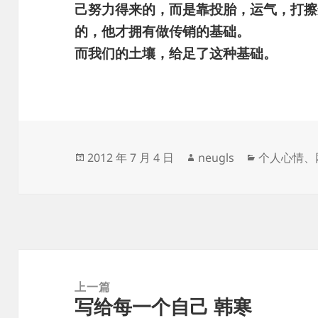
己努力得来的，而是靠投胎，运气，打擦
的，他才拥有做传销的基础。
而我们的土壤，给足了这种基础。
发
作
分
2012 年 7 月 4 日
neugls
个人心情
、
布
者
类
于
文
章
上一篇
写给每一个自己 韩寒
导
上