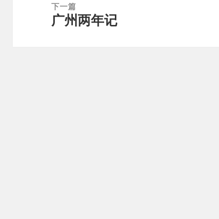
下一篇
广州两年记
下
篇
文
章：