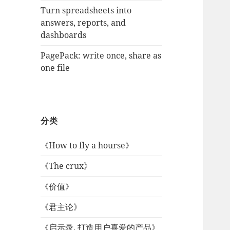
Turn spreadsheets into
answers, reports, and
dashboards
PagePack: write once, share as
one file
分类
《How to fly a hourse》
《The crux》
《价值》
《君主论》
《启示录, 打造用户喜爱的产品》