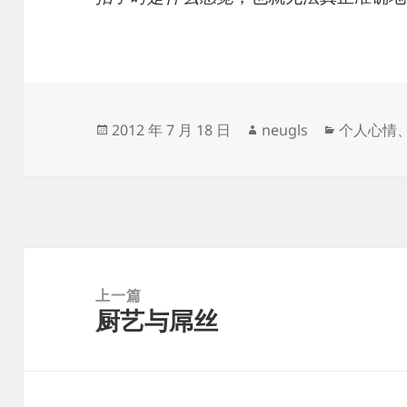
发
作
分
2012 年 7 月 18 日
neugls
个人心情
布
者
类
于
文
章
上一篇
厨艺与屌丝
导
上
航
篇
文
章：