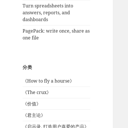
Turn spreadsheets into
answers, reports, and
dashboards
PagePack: write once, share as
one file
分类
《How to fly a hourse》
《The crux》
《价值》
《君主论》
《启示录, 打造用户喜爱的产品》