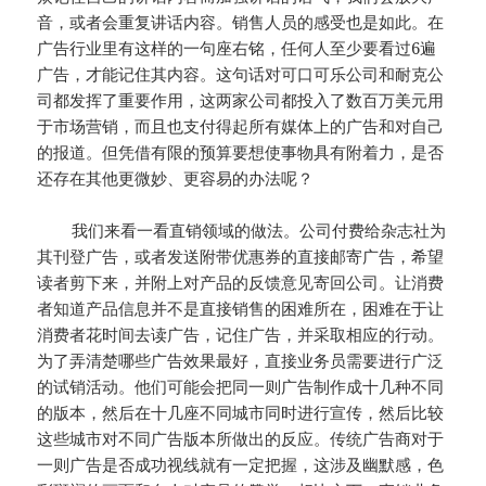
音，或者会重复讲话内容。销售人员的感受也是如此。在
广告行业里有这样的一句座右铭，任何人至少要看过6遍
广告，才能记住其内容。这句话对可口可乐公司和耐克公
司都发挥了重要作用，这两家公司都投入了数百万美元用
于市场营销，而且也支付得起所有媒体上的广告和对自己
的报道。但凭借有限的预算要想使事物具有附着力，是否
还存在其他更微妙、更容易的办法呢？
我们来看一看直销领域的做法。公司付费给杂志社为
其刊登广告，或者发送附带优惠券的直接邮寄广告，希望
读者剪下来，并附上对产品的反馈意见寄回公司。让消费
者知道产品信息并不是直接销售的困难所在，困难在于让
消费者花时间去读广告，记住广告，并采取相应的行动。
为了弄清楚哪些广告效果最好，直接业务员需要进行广泛
的试销活动。他们可能会把同一则广告制作成十几种不同
的版本，然后在十几座不同城市同时进行宣传，然后比较
这些城市对不同广告版本所做出的反应。传统广告商对于
一则广告是否成功视线就有一定把握，这涉及幽默感，色