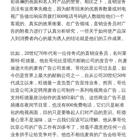
彩斑斓的画面和名人对产品的赞誉。相比之下，直销业务
员没有这类事先概念，因为邮寄回来的优惠券数量或对电
视广告做出响应而拨打800电话号码的人数能给他们一个
客观的、真实的效果衡量。在广告领域，直销业务员对广
告的附着力进行了认真分析研究，一些关于如何使产品深
入到消费者内心的最为诱人的结论就是他们的工作成果。
比如，20世纪70年代有一位传奇式的直销业务员，名叫莱
斯特·旺德曼。他在哥伦比亚唱片邮购公司的发言中，向麦
迪逊大街的麦肯广告公司发难。哥伦比亚公司过去是，如
今仍是世界上最大的邮购公司之一，自从公司20世纪50年
代成立以来，旺德曼一直负责广告宣传业务。然而，哥伦
比亚公司决定聘用麦肯公司制作一系列电视商业广告，以
支持旺德曼政治创作的直销印刷广告。这些商业广告不是
插播在夜间节目里，也没有800免费电话，它们只是标准
化的电视画面，目的只是要唤起人们对产品的意识。旺德
曼心里不是滋味，这一点我们应该可以理解。他从事哥伦
比亚公司的广告工作有20多年了，丝毫不愿意把任何一点
业务拱手让给竞争对手。他也不相信麦肯的广告会给哥伦