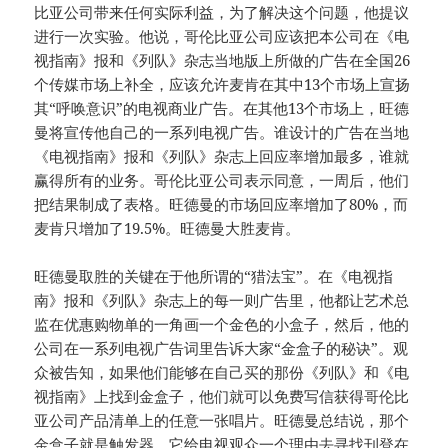
比亚公司带来任何实际利益，为了解决这个问题，他提议
进行一次实验。他说，哥伦比亚公司应该把本公司在《电
视指南》报和《列队》杂志当地版上所做的广告在全国26
个传媒市场上补全，应该允许麦肯在其中13个市场上宣扬
其“呼唤意识”的电视商业广告。在其他13个市场上，旺德
曼将宣传他自己的一系列电视广告。谁设计的广告在当地
《电视指南》报和《列队》杂志上回应率增加最多，谁就
赢得所有的业务。哥伦比亚公司表示同意，一周后，他们
把结果制成了表格。旺德曼的市场回应率增加了80%，而
麦肯只增加了19.5%。旺德曼大胜麦肯。
旺德曼取胜的关键在于他所谓的“猎法宝”。在《电视指
南》报和《列队》杂志上的每一则广告里，他都让艺术总
监在优惠购物单的一角画一个金色的小盒子，然后，他的
公司在一系列电视广告词里告诉大家“金盒子的秘诀”。观
众被告知，如果他们能够在自己买的那份《列队》和《电
视指南》上找到金盒子，他们就可以免费写信获得哥伦比
亚公司产品清单上的任意一张唱片。旺德曼总结说，那个
金盒子就是触发器，它给电视观众一个理由去寻找刊登在