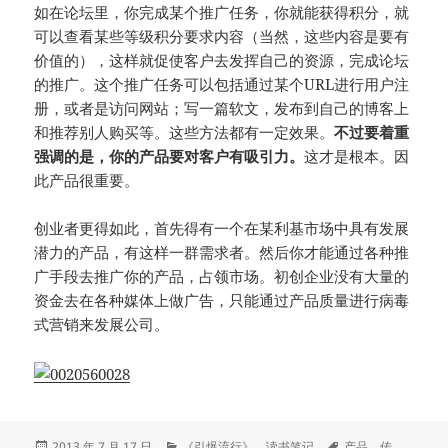
如在论坛里，你完成某个推广任务，你就能获得积分，就
可以查看某些等级积分要求内容（当然，这些内容是要有
价值的），这样就促使客户去发挥自己的资源，完成论坛
的推广。这个推广任务可以包括通过某个URL进行用户注
册，或者是访问网站；写一篇软文，发布到自己的博客上
和推荐别人购买等。这些方法都有一定效果。
不过要着重
强调的是，你的产品要对客户有吸引力。
这才是根本。因
此产品很重要。
创业者更得如此，首先得有一个在某利基市场中具有发展
潜力的产品，有这样一群需求者。然后你才能通过各种推
广手段去推广你的产品，占领市场。初创企业没有大量的
资金去在各种媒体上做广告，只能通过产品质量进行病毒
式营销来发展公司。
发
分
标
2013 年 7 月 17 日
《引爆流行》
、
读书笔记
产品
、
传