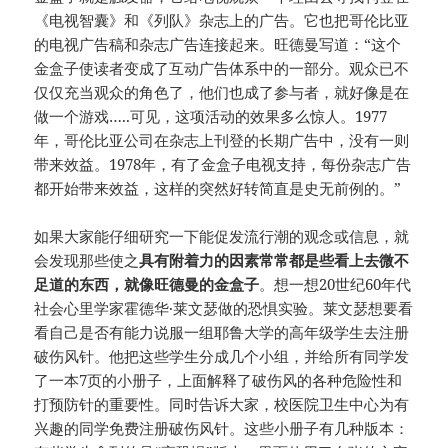
《电视智囊》和《列队》杂志上的广告。它也把哥伦比亚
的电视广告稿和杂志广告连接起来。旺德曼写道：“这个
金盒子使读者变成了互动广告体系中的一部分。观众已不
仅仅充当观众的角色了，他们也成了参与者，就好像是在
做一个游戏…..可见，这项活动的效果多么惊人。1977
年，哥伦比亚公司在杂志上刊登的长期广告中，没有一则
带来效益。1978年，有了金盒子电视支持，每份杂志广告
都开始带来效益，这样的突然好转简直是史无前例的。”
如果大家能仔细研究一下能促发流行潮的观念或信息，就
会发现那些使之
具有附着力的因素常常都是些看上去微不
足道的东西，就像旺德曼的金盒子
。想一想20世纪60年代
社会心里学家霍德华·莱文瑟做的恐惧实验。莱文瑟想要看
看自己是否有能力说服一组耶鲁大学的高年级学生去注册
破伤风针。他把这些学生分成几个小组，并给所有同学发
了一本7页的小册子，上面解释了破伤风的各种危险性和
打预防针的重要性。同时告诉大家，校医院卫生中心为有
兴趣的同学免费注册破伤风针。这些小册子有几种版本：