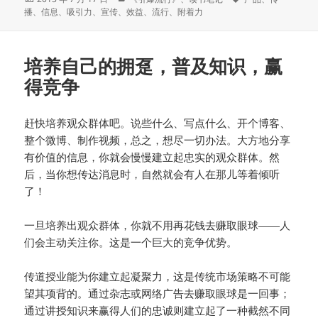
布
类
签
播
、
信息
、
吸引力
、
宣传
、
效益
、
流行
、
附着力
于
培养自己的拥趸，普及知识，赢
得竞争
赶快培养观众群体吧。说些什么、写点什么、开个博客、
整个微博、制作视频，总之，想尽一切办法。大方地分享
有价值的信息，你就会慢慢建立起忠实的观众群体。然
后，当你想传达消息时，自然就会有人在那儿等着倾听
了！
一旦培养出观众群体，你就不用再花钱去赚取眼球——人
们会主动关注你。这是一个巨大的竞争优势。
传道授业能为你建立起凝聚力，这是传统市场策略不可能
望其项背的。通过杂志或网络广告去赚取眼球是一回事；
通过讲授知识来赢得人们的忠诚则建立起了一种截然不同