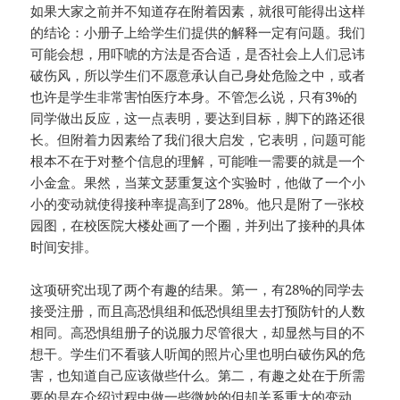
如果大家之前并不知道存在附着因素，就很可能得出这样
的结论：小册子上给学生们提供的解释一定有问题。我们
可能会想，用吓唬的方法是否合适，是否社会上人们忌讳
破伤风，所以学生们不愿意承认自己身处危险之中，或者
也许是学生非常害怕医疗本身。不管怎么说，只有3%的
同学做出反应，这一点表明，要达到目标，脚下的路还很
长。但附着力因素给了我们很大启发，它表明，问题可能
根本不在于对整个信息的理解，可能唯一需要的就是一个
小金盒。果然，当莱文瑟重复这个实验时，他做了一个小
小的变动就使得接种率提高到了28%。他只是附了一张校
园图，在校医院大楼处画了一个圈，并列出了接种的具体
时间安排。
这项研究出现了两个有趣的结果。第一，有28%的同学去
接受注册，而且高恐惧组和低恐惧组里去打预防针的人数
相同。高恐惧组册子的说服力尽管很大，却显然与目的不
想干。学生们不看骇人听闻的照片心里也明白破伤风的危
害，也知道自己应该做些什么。第二，有趣之处在于所需
要的是在介绍过程中做一些微妙的但却关系重大的变动。