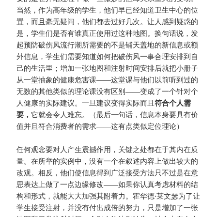
当然，作为高年级的学生，他们早已经知道卫生中心的位
置，而且毫无疑问，他们都去过好几次。让人感到疑惑的
是，学生们是否有谁真正使用过这种地图。换句话说，发
起预防破伤风流行潮所需要的不是铺天盖地的新信息或额
外信息，学生们需要知道如何把破伤风一事合理安排到自
己的生活里；增加一张地图和注射时间安排后就把小册子
从一堂抽象的健康危害课——这堂课与他们以前听到过的
无数的其他类似的理论课没有区别——变成了一个针对个
人健康的实际建议。一旦建议变得实际而且
符合个人需
要，
它就会令人难忘。（最后一句话，信息本身要具有价
值并且符合消费者的需求——这有点类似定位理论）
任何观念要对人产生震撼作用，关键之处都在于其内在质
量。在所举的实例中，没有一个在叙述内容上做出较大的
改观。相反，他们使信息得到广泛接受方法只不过是在意
思表达上做了一点边缘修改——如果你认真考虑材料的结
构和形式，就能大大加强其附着力。霍华德·莱文瑟为了让
学生接受注射，并没有付出成倍的努力，只是增加了一张