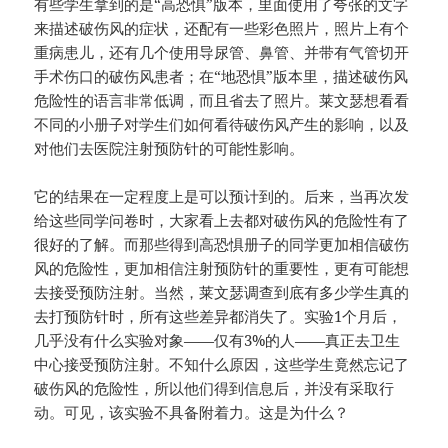
有些学生拿到的是“高恐惧”版本，里面使用了夸张的文字
来描述破伤风的症状，还配有一些彩色照片，照片上有个
重病患儿，还有几个使用导尿管、鼻管、并带有气管切开
手术伤口的破伤风患者；在“地恐惧”版本里，描述破伤风
危险性的语言非常低调，而且省去了照片。莱文瑟想看看
不同的小册子对学生们如何看待破伤风产生的影响，以及
对他们去医院注射预防针的可能性影响。
它的结果在一定程度上是可以预计到的。后来，当再次发
给这些同学问卷时，大家看上去都对破伤风的危险性有了
很好的了解。而那些得到高恐惧册子的同学更加相信破伤
风的危险性，更加相信注射预防针的重要性，更有可能想
去接受预防注射。当然，莱文瑟调查到底有多少学生真的
去打预防针时，所有这些差异都消失了。实验1个月后，
几乎没有什么实验对象——仅有3%的人——真正去卫生
中心接受预防注射。不知什么原因，这些学生竟然忘记了
破伤风的危险性，所以他们得到信息后，并没有采取行
动。可见，该实验不具备附着力。这是为什么？