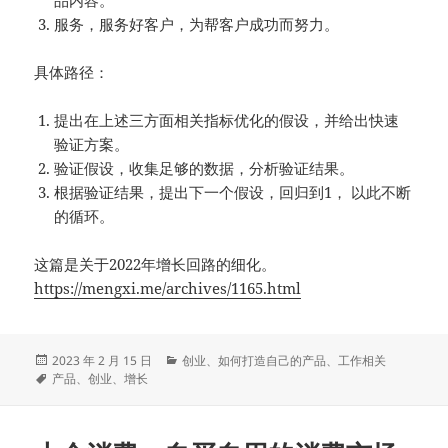
服务，服务好客户，为帮客户成功而努力。
具体路径：
提出在上述三方面相关指标优化的假设，并给出快速
验证方案。
验证假设，收集足够的数据，分析验证结果。
根据验证结果，提出下一个假设，回归到1， 以此不断
的循环。
这篇是关于2022年增长回路的细化。
https://mengxi.me/archives/1165.html
发
分
2023 年 2 月 15 日
创业
、
如何打造自己的产品
、
工作相关
布
标
类
产品
、
创业
、
增长
于
签