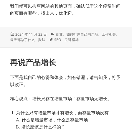
我们就可以检查网站的其他页面，确认低于这个停留时间
的页面有哪些，找出来，优化它。
发
分
2024 年 11 月 22 日
创业
、
如何打造自己的产品
、
工作相关
、
布
标
类
每天都做了什么
、
默认
SEO
、
关键指标
于
签
再说产品增长
下面是我自己的心得和体会，如有错漏，请告知我，将予
以改正。
核心观点：增长只存在增量市场！存量市场无增长。
为什么只有增量市场才有增长，而存量市场没有
A. 什么是增量市场，什么是存量市场
B. 增长应该是什么样的？